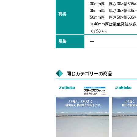
30mm厚 厚さ30×幅605×
35mm厚 厚さ35×幅605
荷姿
50mm厚 厚さ50×幅605×
※40mm厚は最低発注枚
ください。
規格
―
同じカテゴリーの商品