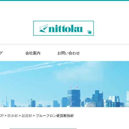
グ
会社案内
お問い合わせ
OP
>
防水材
>
副資材
> プルーフロン硬質断熱材