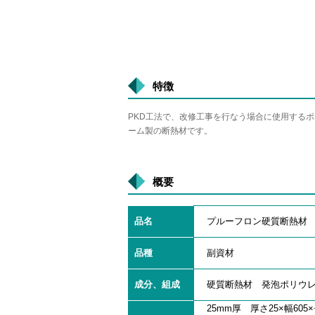
特徴
PKD工法で、改修工事を行なう場合に使用する
ーム製の断熱材です。
概要
品名
プルーフロン硬質断熱材
品種
副資材
成分、組成
硬質断熱材 発泡ポリウ
25mm厚 厚さ25×幅605×