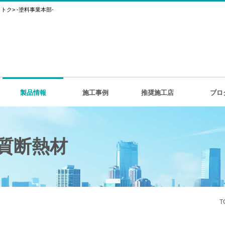
ク> -塗料事業本部-
製品情報
施工事例
推奨施工店
ブロ
質断熱材
T