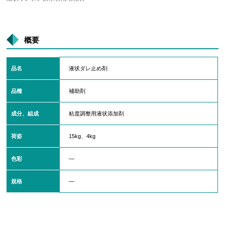
概要
品名
液状ダレ止め剤
品種
補助剤
成分、組成
粘度調整用液状添加剤
荷姿
15kg、4kg
色彩
―
規格
―