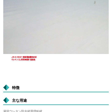
特徴
主な用途
液状ウレタン防水材用増粘材