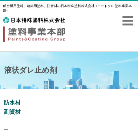
航空機用塗料、建築用塗料、防音材の日本特殊塗料株式会社 <ニットク> -塗料事業本
部-
液状ダレ止め剤
防水材
副資材
―
―