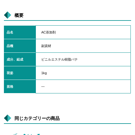
概要
品名
AC添加剤
品種
副資材
成分、組成
ビニルエステル樹脂パテ
荷姿
1kg
規格
―
同じカテゴリーの商品