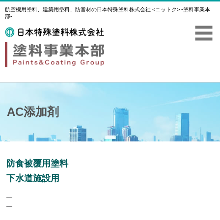
航空機用塗料、建築用塗料、防音材の日本特殊塗料株式会社 <ニットク> -塗料事業本
部-
AC添加剤
防食被覆用塗料
下水道施設用
―
―