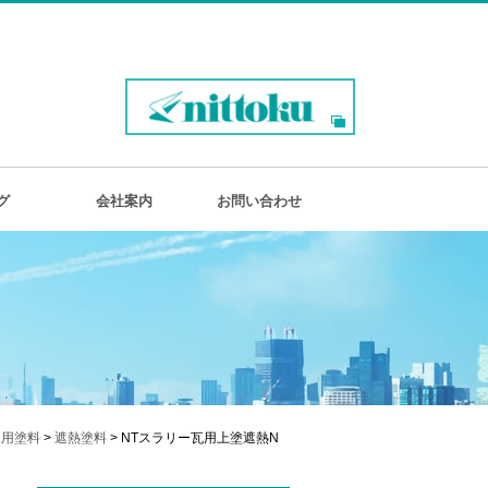
グ
会社案内
お問い合わせ
根用塗料
>
遮熱塗料
> NTスラリー瓦用上塗遮熱N