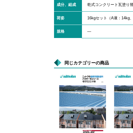
成分、組成
乾式コンクリート瓦塗り
荷姿
16kgセット（A液：14kg
規格
―
同じカテゴリーの商品