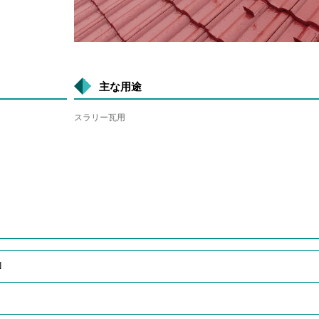
主な用途
スラリー瓦用
N