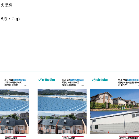
替え塗料
、B液：2kg）