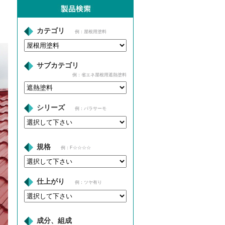
カテゴリ
例：屋根用塗料
サブカテゴリ
例：省エネ屋根用遮熱塗料
シリーズ
例：パラサーモ
規格
例：F☆☆☆☆
仕上がり
例：ツヤ有り
成分、組成