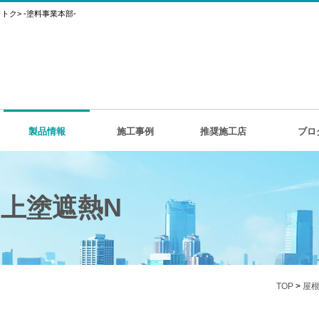
ク> -塗料事業本部-
製品情報
施工事例
推奨施工店
ブロ
用上塗遮熱N
TOP
>
屋