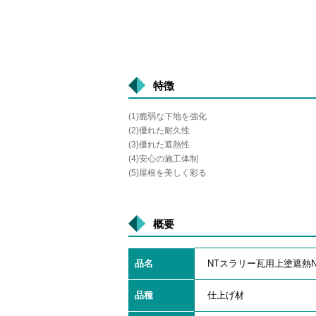
特徴
(1)脆弱な下地を強化
(2)優れた耐久性
(3)優れた遮熱性
(4)安心の施工体制
(5)屋根を美しく彩る
概要
品名
NTスラリー瓦用上塗遮熱
品種
仕上げ材