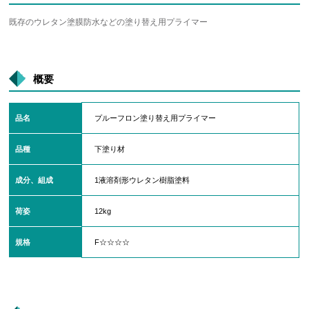
既存のウレタン塗膜防水などの塗り替え用プライマー
概要
品名
プルーフロン塗り替え用プライマー
品種
下塗り材
成分、組成
1液溶剤形ウレタン樹脂塗料
荷姿
12kg
規格
F☆☆☆☆