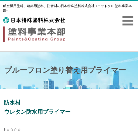
航空機用塗料、建築用塗料、防音材の日本特殊塗料株式会社 <ニットク> -塗料事業本
部-
プルーフロン塗り替え用プライマー
防水材
ウレタン防水用プライマー
―
F☆☆☆☆