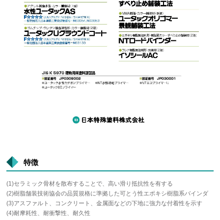
特徴
(1)セラミック骨材を散布することで、高い滑り抵抗性を有する
(2)樹脂舗装技術協会の品質規格に準拠した可とう性エポキシ樹脂系バインダ
(3)アスファルト、コンクリート、金属面などの下地に強力な付着性を示す
(4)耐摩耗性、耐衝撃性、耐久性