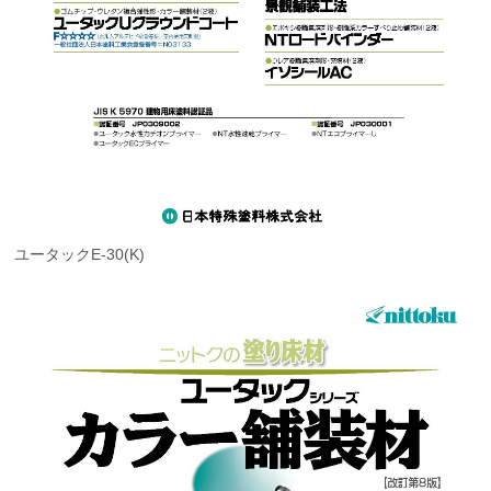
ユータックE-30(K)