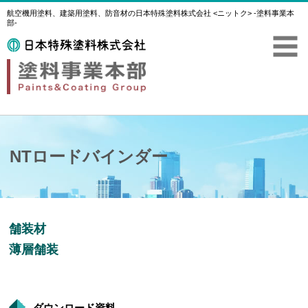
航空機用塗料、建築用塗料、防音材の日本特殊塗料株式会社 <ニットク> -塗料事業本
部-
NTロードバインダー
舗装材
薄層舗装
ダウンロード資料