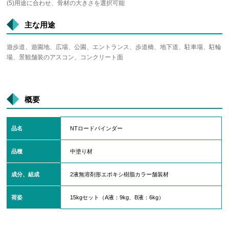
(5)用途に合わせ、骨材の大きさを選択可能
主な用途
遊歩道、遊園地、広場、公園、エントランス、歩道橋、地下道、駐車場、駐輪
場、景観舗装のアスコン、コンクリート面
概要
品名
NTロードバインダー
品種
中塗り材
成分、組成
2液無溶剤形エポキシ樹脂カラー舗装材
荷姿
15kgセット（A液：9kg、B液：6kg）