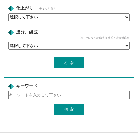
仕上がり
例：ツヤ有り
成分、組成
例：ウレタン樹脂系保護系：環境対応型
キーワード