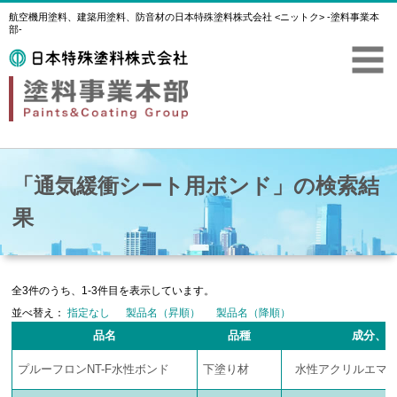
航空機用塗料、建築用塗料、防音材の日本特殊塗料株式会社 <ニットク> -塗料事業本
部-
「通気緩衝シート用ボンド」の検索結
果
全3件のうち、1-3件目を表示しています。
並べ替え：
指定なし
製品名（昇順）
製品名（降順）
品名
品種
成分、
プルーフロンNT-F水性ボンド
下塗り材
水性アクリルエマ