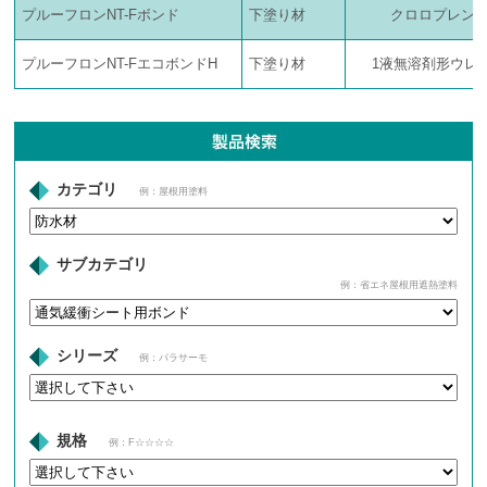
プルーフロンNT-Fボンド
下塗り材
クロロプレン
プルーフロンNT-FエコボンドH
下塗り材
1液無溶剤形ウレ
カテゴリ
例：屋根用塗料
サブカテゴリ
例：省エネ屋根用遮熱塗料
シリーズ
例：パラサーモ
規格
例：F☆☆☆☆