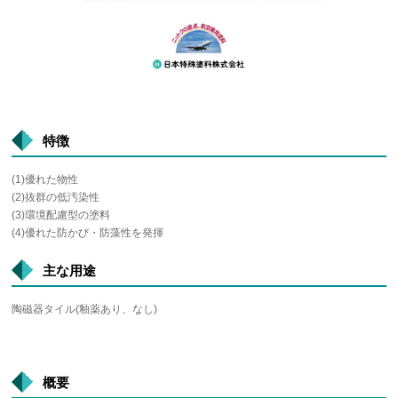
特徴
(1)優れた物性
(2)抜群の低汚染性
(3)環境配慮型の塗料
(4)優れた防かび・防藻性を発揮
主な用途
陶磁器タイル(釉薬あり、なし)
概要