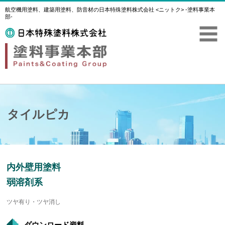
航空機用塗料、建築用塗料、防音材の日本特殊塗料株式会社 <ニットク> -塗料事業本
部-
タイルピカ
内外壁用塗料
弱溶剤系
ツヤ有り・ツヤ消し
ダウンロード資料