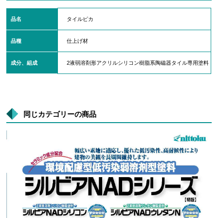
品名
タイルピカ
品種
仕上げ材
成分、組成
2液弱溶剤形アクリルシリコン樹脂系陶磁器タイル専用塗料
同じカテゴリーの商品