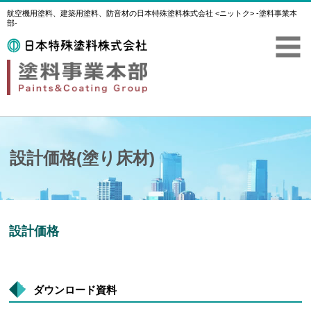
航空機用塗料、建築用塗料、防音材の日本特殊塗料株式会社 <ニットク> -塗料事業本
部-
設計価格(塗り床材)
設計価格
ダウンロード資料