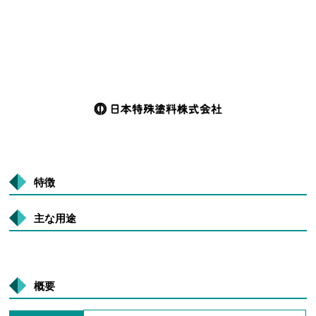
特徴
主な用途
概要