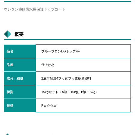
ウレタン塗膜防水用保護トップコート
概要
品名
プルーフロンEGトップ4F
品種
仕上げ材
成分、組成
2液溶剤形4フッ化フッ素樹脂塗料
荷姿
15kgセット（A液：10kg、B液：5kg）
規格
F☆☆☆☆