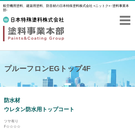
航空機用塗料、建築用塗料、防音材の日本特殊塗料株式会社 <ニットク> -塗料事業本
部-
プルーフロンEGトップ4F
防水材
ウレタン防水用トップコート
ツヤ有り
F☆☆☆☆