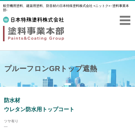
航空機用塗料、建築用塗料、防音材の日本特殊塗料株式会社 <ニットク> -塗料事業本
部-
プルーフロンGRトップ遮熱
防水材
ウレタン防水用トップコート
ツヤ有り
―