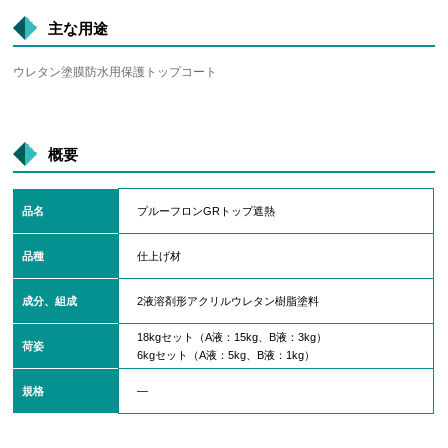
主な用途
ウレタン塗膜防水用保護トップコート
概要
品名
プルーフロンGRトップ遮熱
品種
仕上げ材
成分、組成
2液溶剤形アクリルウレタン樹脂塗料
18kgセット（A液：15kg、B液：3kg）
荷姿
6kgセット（A液：5kg、B液：1kg）
規格
―