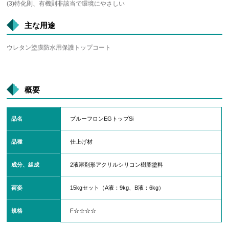
(3)特化則、有機則非該当で環境にやさしい
主な用途
ウレタン塗膜防水用保護トップコート
概要
品名
プルーフロンEGトップSi
品種
仕上げ材
成分、組成
2液溶剤形アクリルシリコン樹脂塗料
荷姿
15kgセット（A液：9kg、B液：6kg）
規格
F☆☆☆☆