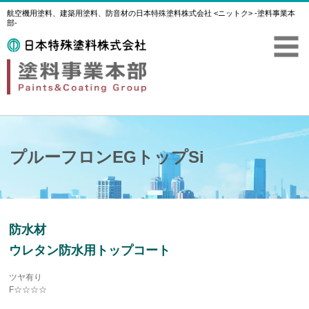
航空機用塗料、建築用塗料、防音材の日本特殊塗料株式会社 <ニットク> -塗料事業本
部-
プルーフロンEGトップSi
防水材
ウレタン防水用トップコート
ツヤ有り
F☆☆☆☆