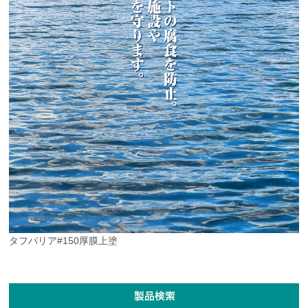
タフバリア#150厚膜上塗