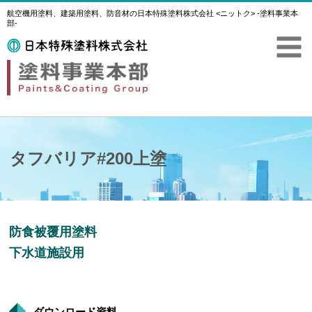
航空機用塗料、建築用塗料、防音材の日本特殊塗料株式会社 <ニットク> -塗料事業本
部-
タフバリア#200上塗
防食被覆用塗料
下水道施設用
ダウンロード資料