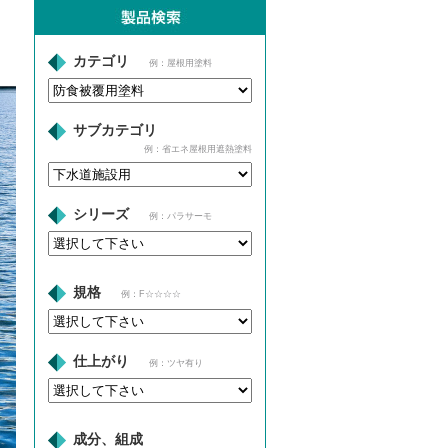
カテゴリ
例：屋根用塗料
サブカテゴリ
例：省エネ屋根用遮熱塗料
シリーズ
例：パラサーモ
規格
例：F☆☆☆☆
仕上がり
例：ツヤ有り
成分、組成