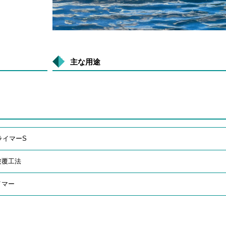
主な用途
ライマーS
被覆工法
イマー