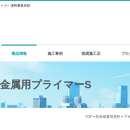
ク> -塗料事業本部-
製品情報
施工事例
推奨施工店
ブロ
0金属用プライマーS
TOP
>
防食被覆用塗料
>
下