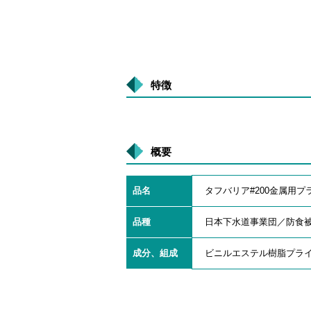
特徴
概要
品名
タフバリア#200金属用プ
品種
日本下水道事業団／防食
成分、組成
ビニルエステル樹脂プラ