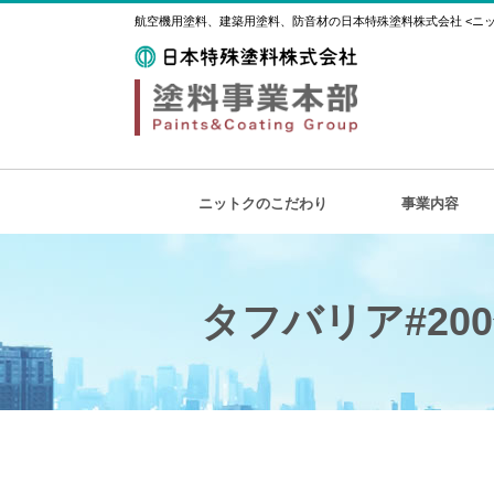
航空機用塗料、建築用塗料、防音材の日本特殊塗料株式会社 <ニット
ニットクのこだわり
事業内容
タフバリア#20