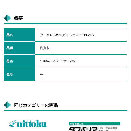
概要
品名
タフクロス#21(ガラスクロスEPF21A)
品種
副資材
荷姿
1040mm×100ｍ/本（21?）
色彩
―
同じカテゴリーの商品