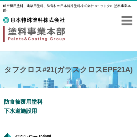
航空機用塗料、建築用塗料、防音材の日本特殊塗料株式会社 <ニットク> -塗料事業本
部-
タフクロス#21(ガラスクロスEPF21A)
防食被覆用塗料
下水道施設用
ダウンロード資料