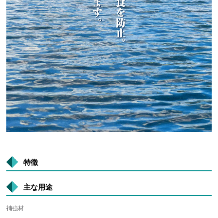
特徴
主な用途
補強材