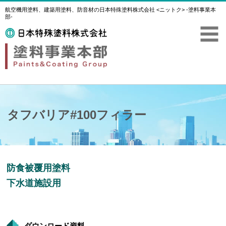
航空機用塗料、建築用塗料、防音材の日本特殊塗料株式会社 <ニットク> -塗料事業本
部-
タフバリア#100フィラー
防食被覆用塗料
下水道施設用
ダウンロード資料