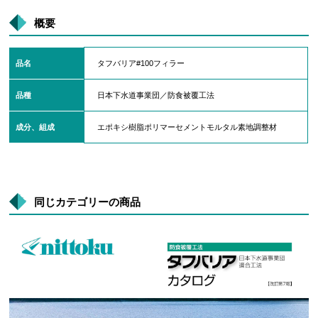
概要
品名
タフバリア#100フィラー
品種
日本下水道事業団／防食被覆工法
成分、組成
エポキシ樹脂ポリマーセメントモルタル素地調整材
同じカテゴリーの商品