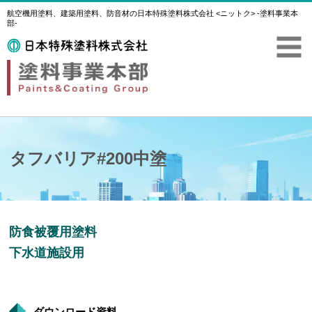
航空機用塗料、建築用塗料、防音材の日本特殊塗料株式会社 <ニットク> -塗料事業本
部-
タフバリア#200中塗
防食被覆用塗料
下水道施設用
ダウンロード資料