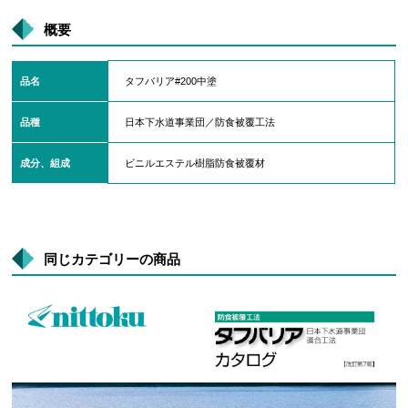
概要
品名
タフバリア#200中塗
品種
日本下水道事業団／防食被覆工法
成分、組成
ビニルエステル樹脂防食被覆材
同じカテゴリーの商品