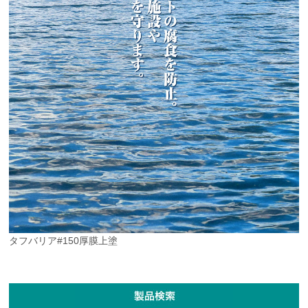
タフバリア#150厚膜上塗