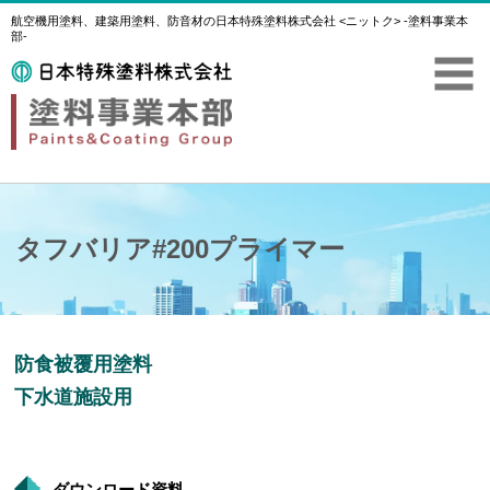
航空機用塗料、建築用塗料、防音材の日本特殊塗料株式会社 <ニットク> -塗料事業本
部-
タフバリア#200プライマー
防食被覆用塗料
下水道施設用
ダウンロード資料