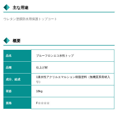
主な用途
ウレタン塗膜防水用保護トップコート
概要
品名
プルーフロンエコ水性トップ
品種
仕上げ材
1液水性アクリルエマルション樹脂塗料（無機質系骨材入
成分、組成
り）
荷姿
18kg
規格
F☆☆☆☆