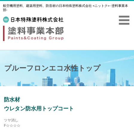
航空機用塗料、建築用塗料、防音材の日本特殊塗料株式会社 <ニットク> -塗料事業本
部-
プルーフロンエコ水性トップ
防水材
ウレタン防水用トップコート
ツヤ消し
F☆☆☆☆