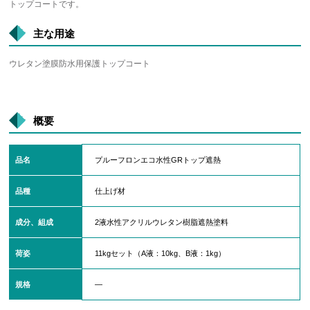
トップコートです。
主な用途
ウレタン塗膜防水用保護トップコート
概要
品名
プルーフロンエコ水性GRトップ遮熱
品種
仕上げ材
成分、組成
2液水性アクリルウレタン樹脂遮熱塗料
荷姿
11kgセット（A液：10kg、B液：1kg）
規格
―