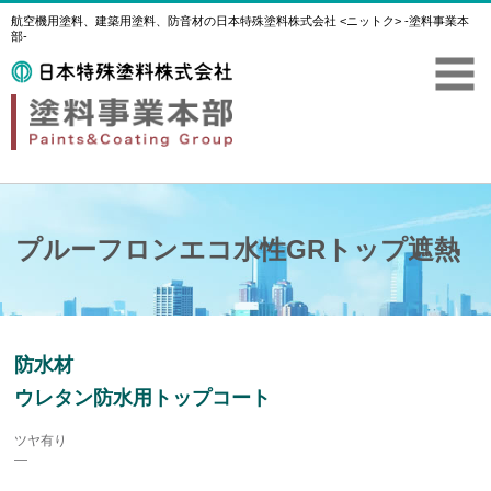
航空機用塗料、建築用塗料、防音材の日本特殊塗料株式会社 <ニットク> -塗料事業本
部-
プルーフロンエコ水性GRトップ遮熱
防水材
ウレタン防水用トップコート
ツヤ有り
―