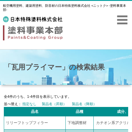
航空機用塗料、建築用塗料、防音材の日本特殊塗料株式会社 <ニットク> -塗料事業本
部-
「瓦用プライマー」の検索結果
全4件のうち、1-4件目を表示しています。
並べ替え：
指定なし
製品名（昇順）
製品名（降順）
品名
品種
成分、
リリーフトップフィラー
下地調整材
カチオン系アクリル