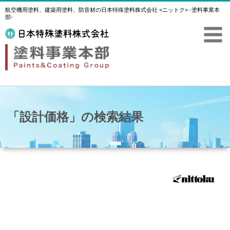
航空機用塗料、建築用塗料、防音材の日本特殊塗料株式会社 <ニットク> -塗料事業本
部-
「設計価格」の検索結果