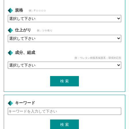
規格
例：F☆☆☆☆
仕上がり
例：ツヤ有り
成分、組成
例：ウレタン樹脂系保護系：環境対応型
キーワード