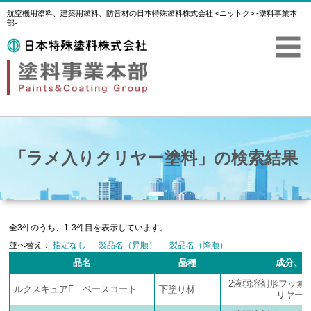
航空機用塗料、建築用塗料、防音材の日本特殊塗料株式会社 <ニットク> -塗料事業本
部-
「ラメ入りクリヤー塗料」の検索結果
全3件のうち、1-3件目を表示しています。
並べ替え：
指定なし
製品名（昇順）
製品名（降順）
品名
品種
成分、
2液弱溶剤形フッ素
ルクスキュアF ベースコート
下塗り材
リヤー